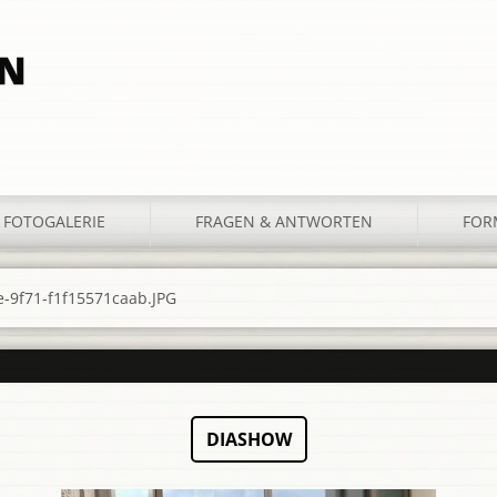
LN
FOTOGALERIE
FRAGEN & ANTWORTEN
FOR
-9f71-f1f15571caab.JPG
DIASHOW