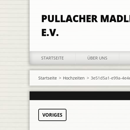
PULLACHER MAD
E.V.
STARTSEITE
ÜBER UNS
Startseite
>
Hochzeiten
>
3e51d5a1-e99a-4e4e
VORIGES