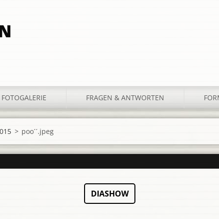
LN
FOTOGALERIE
FRAGEN & ANTWORTEN
FOR
2015
>
poo´´.jpeg
DIASHOW